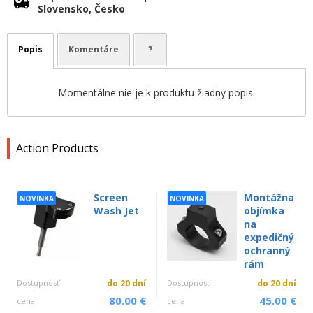
Slovensko, Česko
Popis
Komentáre
?
Momentálne nie je k produktu žiadny popis.
Action Products
Screen
Montážna
NOVINKA
NOVINKA
Wash Jet
objímka
na
expedičný
ochranný
rám
Dostupnosť
do 20 dní
Dostupnosť
do 20 dní
80.00 €
45.00 €
cena
cena