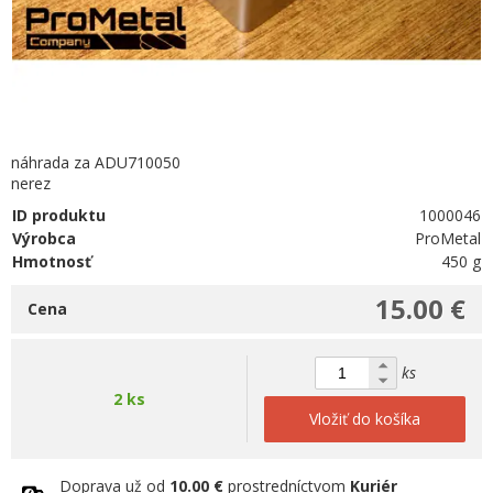
náhrada za ADU710050
nerez
ID produktu
1000046
Výrobca
ProMetal
Hmotnosť
450 g
15.00 €
Cena
ks
2 ks
Vložiť do košíka
Doprava už od
10.00 €
prostredníctvom
Kuriér