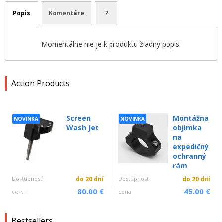
Popis
Komentáre
?
Momentálne nie je k produktu žiadny popis.
Action Products
Screen
Montážna
NOVINKA
NOVINKA
Wash Jet
objímka
na
expedičný
ochranný
rám
Dostupnosť
do 20 dní
Dostupnosť
do 20 dní
80.00 €
45.00 €
cena
cena
Bestsellers