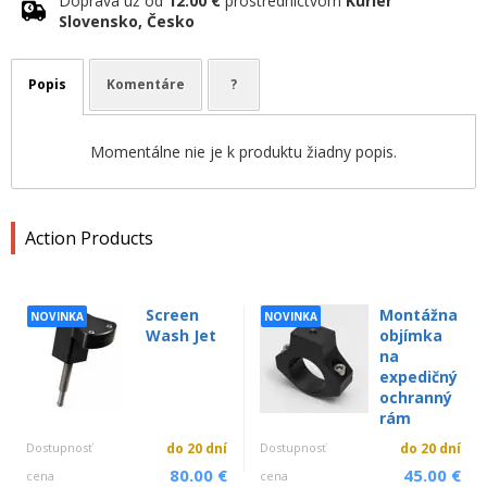
Doprava už od
12.00 €
prostredníctvom
Kuriér
Slovensko, Česko
Popis
Komentáre
?
Momentálne nie je k produktu žiadny popis.
Action Products
Screen
Montážna
NOVINKA
NOVINKA
Wash Jet
objímka
na
expedičný
ochranný
rám
Dostupnosť
do 20 dní
Dostupnosť
do 20 dní
80.00 €
45.00 €
cena
cena