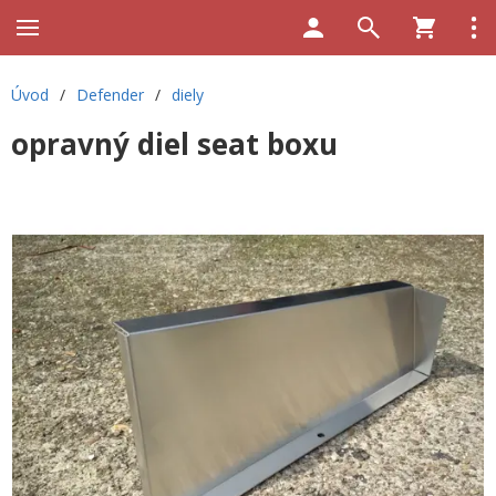
Úvod
/
Defender
/
diely
opravný diel seat boxu