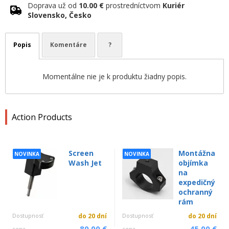
Doprava už od
10.00 €
prostredníctvom
Kuriér
Slovensko, Česko
Popis
Komentáre
?
Momentálne nie je k produktu žiadny popis.
Action Products
Screen
Montážna
NOVINKA
NOVINKA
Wash Jet
objímka
na
expedičný
ochranný
rám
Dostupnosť
do 20 dní
Dostupnosť
do 20 dní
80.00 €
45.00 €
cena
cena